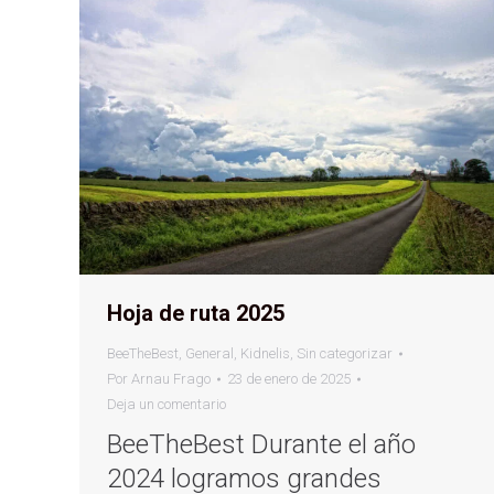
Hoja de ruta 2025
BeeTheBest
,
General
,
Kidnelis
,
Sin categorizar
Por
Arnau Frago
23 de enero de 2025
Deja un comentario
BeeTheBest Durante el año
2024 logramos grandes