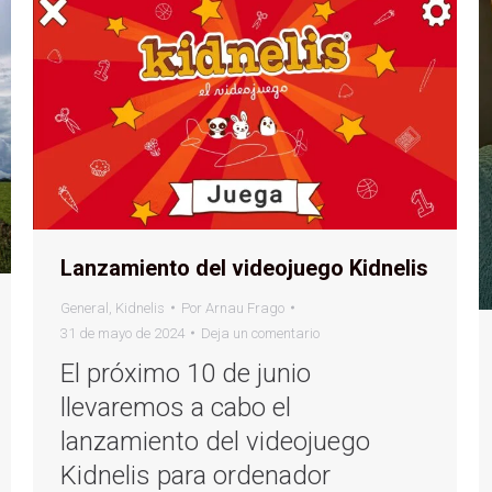
Lanzamiento del videojuego Kidnelis
General
,
Kidnelis
Por
Arnau Frago
31 de mayo de 2024
Deja un comentario
El próximo 10 de junio
llevaremos a cabo el
lanzamiento del videojuego
Kidnelis para ordenador