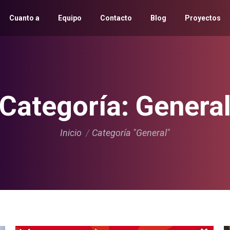
Cuanto a
Equipo
Contacto
Blog
Proyectos
Categoría:
Genera
Estás aquí:
Inicio
Categoría "General"