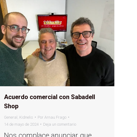
Acuerdo comercial con Sabadell
Shop
General
,
Kidnelis
Por
Arnau Frago
14 de mayo de 2024
Deja un comentario
Nos complace anunciar que