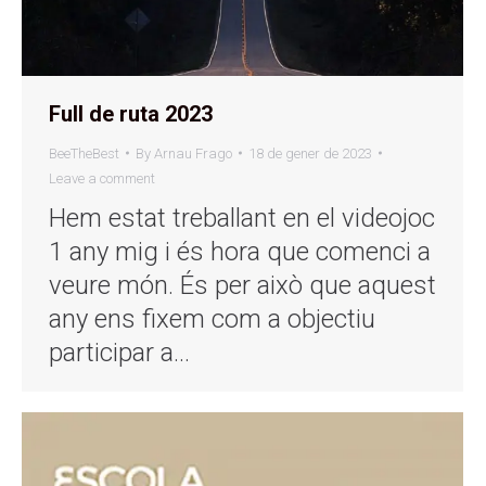
Full de ruta 2023
BeeTheBest
By
Arnau Frago
18 de gener de 2023
Leave a comment
Hem estat treballant en el videojoc
1 any mig i és hora que comenci a
veure món. És per això que aquest
any ens fixem com a objectiu
participar a…